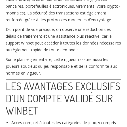
bancaires, portefeuilles électroniques, virements, voire crypto-
monnaies). La sécurité des transactions est également
renforcée grâce à des protocoles modernes d’encryptage.
D’un point de vue pratique, on observe une réduction des
délais de traitement et une assistance plus réactive, car le
support Winbet peut accéder à toutes les données nécessaires
au règlement rapide de toute demande.
Sur le plan réglementaire, cette rigueur rassure aussi les
joueurs soucieux du jeu responsable et de la conformité aux
normes en vigueur.
LES AVANTAGES EXCLUSIFS
D’UN COMPTE VALIDÉ SUR
WINBET
Accès complet à toutes les catégories de jeux, y compris