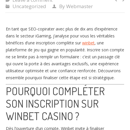
Uncategorized
By
Webmaster
En tant que SEO-copirater avec plus de dix ans d’expérience
dans le secteur iGaming, j’analyse pour vous les véritables
bénéfices d’une inscription complète sur
winbet
, une
plateforme de jeu qui gagne en popularité. Inscrire son compte
ne se limite pas à remplir un formulaire : c’est un passage clé
qui ouvre la porte à des avantages exclusifs, une expérience
utilisateur optimisée et une confiance renforcée. Découvrons
ensemble pourquoi finaliser cette étape est si stratégique.
POURQUOI COMPLÉTER
SON INSCRIPTION SUR
WINBET CASINO ?
Dès l’ouverture d’un compte, Winbet invite à finaliser