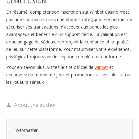
CONCLUSION
En résumé, compléter son inscription sur Winbet Casino n’est
pas une contrainte, mais une étape stratégique. Elle permet de
sécuriser ses transactions, d’accéder aux bonus les plus
avantageux et bénéficie d’un support dédié. La validation est
donc un gage de sérieux, renforçant la confiance et la qualité
de jeu sur cette plateforme. Pour maximiser votre expérience,
privilégiez toujours une inscription complète et conforme.
Pour en savoir plus, visitez le site officiel de
winbet
et
découvrez un monde de jeux et promotions accessibles à tous
les joueurs sérieux.
About the author
Webmaster