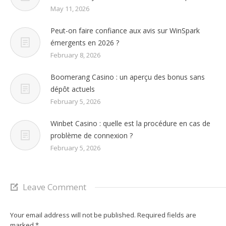
May 11, 2026
Peut-on faire confiance aux avis sur WinSpark
émergents en 2026 ?
February 8, 2026
Boomerang Casino : un aperçu des bonus sans
dépôt actuels
February 5, 2026
Winbet Casino : quelle est la procédure en cas de
problème de connexion ?
February 5, 2026
Leave Comment
Your email address will not be published. Required fields are
marked
*