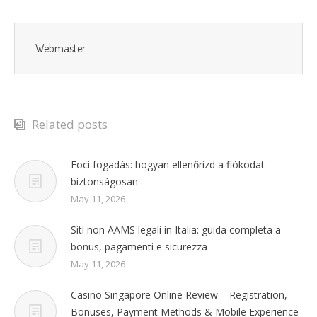
Webmaster
Related posts
Foci fogadás: hogyan ellenőrizd a fiókodat
biztonságosan
May 11, 2026
Siti non AAMS legali in Italia: guida completa a
bonus, pagamenti e sicurezza
May 11, 2026
Casino Singapore Online Review – Registration,
Bonuses, Payment Methods & Mobile Experience