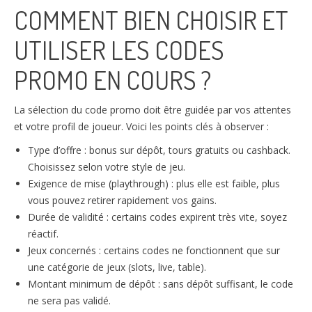
COMMENT BIEN CHOISIR ET
UTILISER LES CODES
PROMO EN COURS ?
La sélection du code promo doit être guidée par vos attentes
et votre profil de joueur. Voici les points clés à observer :
Type d’offre : bonus sur dépôt, tours gratuits ou cashback.
Choisissez selon votre style de jeu.
Exigence de mise (playthrough) : plus elle est faible, plus
vous pouvez retirer rapidement vos gains.
Durée de validité : certains codes expirent très vite, soyez
réactif.
Jeux concernés : certains codes ne fonctionnent que sur
une catégorie de jeux (slots, live, table).
Montant minimum de dépôt : sans dépôt suffisant, le code
ne sera pas validé.