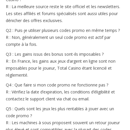
R : La meilleure source reste le site officiel et les newsletters.
Les sites affiliés et forums spécialisés sont aussi utiles pour
dénicher des offres exclusives.
Q2 : Puis-je utiliser plusieurs codes promo en même temps ?
R : Non, généralement un seul code promo est actif par
compte à la fois.
Q3 : Les gains issus des bonus sont-ils imposables ?
R : En France, les gains aux jeux d’argent en ligne sont non
imposables pour le joueur, Total Casino étant licencié et
réglementé.
Q4 : Que faire si mon code promo ne fonctionne pas ?
R : Vérifiez la date d’expiration, les conditions d’éligibilité et
contactez le support client via chat ou email.
Q5 : Quels sont les jeux les plus rentables à jouer avec un
code promo ?
R : Les machines à sous proposent souvent un retour joueur
plus élevé et sont compatibles avec la plupart des codes