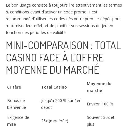
Le bon usage consiste à toujours lire attentivement les termes
& conditions avant d’activer un code promo. Il est
recommandé d’utiliser les codes dès votre premier dépôt pour
maximiser leur effet, et de planifier vos sessions de jeu en
fonction des périodes de validité.
MINI-COMPARAISON : TOTAL
CASINO FACE À L’OFFRE
MOYENNE DU MARCHÉ
Moyenne du
Critère
Total Casino
marché
Bonus de
Jusqu’à 200 % sur 1er
Environ 100 %
bienvenue
dépôt
Exigence de
Souvent 30x et
25x (modérée)
mise
plus