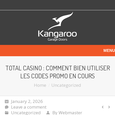
MENU
TOTAL CASINO : COMMENT BIEN UTILISER
LES CODES PROMO EN COURS
Home
Uncategorized
You are here:
January 2, 2026
Leave a comment
Uncategorized
By
Webmaster