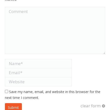
Comment
Name *
Email *
Website
Save my name, email, and website in this browser for the
next time I comment.
clear form
Submit