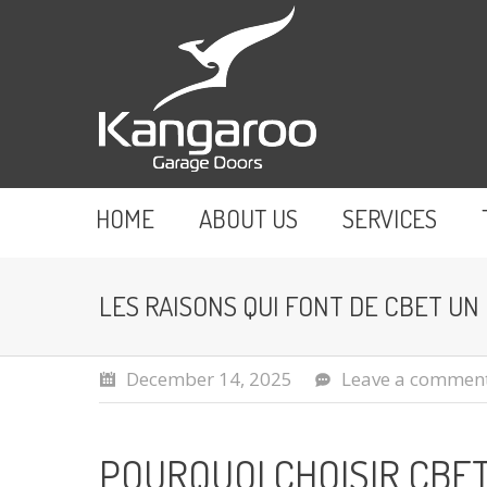
HOME
ABOUT US
SERVICES
LES RAISONS QUI FONT DE CBET UN
December 14, 2025
Leave a commen
POURQUOI CHOISIR CBE