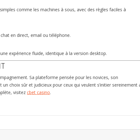
simples comme les machines à sous, avec des règles faciles à
a chat en direct, email ou téléphone.
une expérience fluide, identique à la version desktop.
NT
accompagnement. Sa plateforme pensée pour les novices, son
 un choix sûr et judicieux pour ceux qui veulent s’initier sereinement 
plète, visitez
cbet casino
.