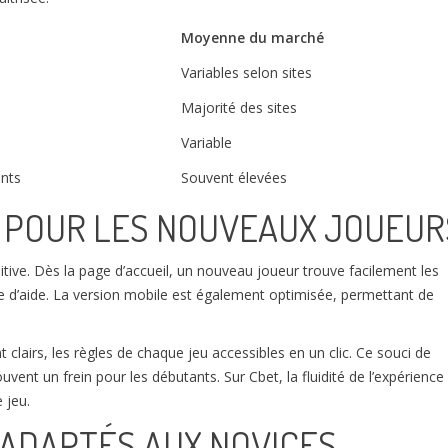
Moyenne du marché
Variables selon sites
Majorité des sites
Variable
nts
Souvent élevées
 POUR LES NOUVEAUX JOUEUR
tive. Dès la page d’accueil, un nouveau joueur trouve facilement les
re d’aide. La version mobile est également optimisée, permettant de
 clairs, les règles de chaque jeu accessibles en un clic. Ce souci de
ouvent un frein pour les débutants. Sur Cbet, la fluidité de l’expérience
 jeu.
ADAPTÉS AUX NOVICES