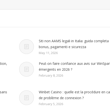
Siti non AAMS legali in Italia: guida completa
bonus, pagamenti e sicurezza
May 11, 2026
tion,
Peut-on faire confiance aux avis sur WinSpar
émergents en 2026 ?
February 8, 2026
 sans
Winbet Casino : quelle est la procédure en c
de problème de connexion ?
February 5, 2026