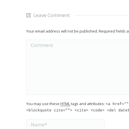
Leave Comment
Your email address will not be published. Required fields
Comment
You may use these
HTML
tags and attributes:
<a href=""
<blockquote cite=""> <cite> <code> <del date
Name *