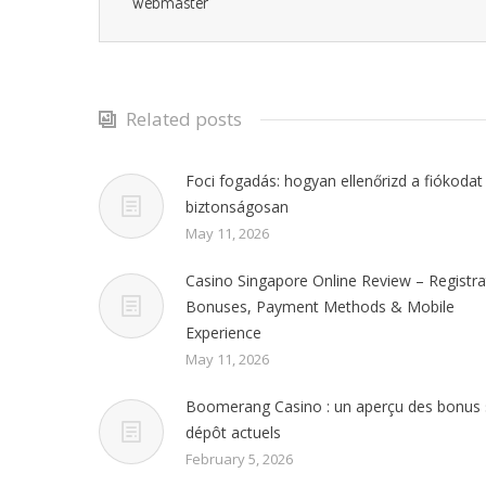
Webmaster
Related posts
Foci fogadás: hogyan ellenőrizd a fiókodat
biztonságosan
May 11, 2026
Casino Singapore Online Review – Registra
Bonuses, Payment Methods & Mobile
Experience
May 11, 2026
Boomerang Casino : un aperçu des bonus
dépôt actuels
February 5, 2026