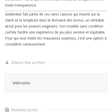
toute transparence.
Goldenbet fait partie de ces rares casinos qui misent sur la
clarté et la simplicité dans le domaine des bonus, un véritable
atout pour les joueurs exigeants. Son modèle sans condition
cachée facilite une expérience de jeu plus sereine et équitable.
Pour qui veut éviter les mauvaises surprises, c’est une option à
considérer sérieusement.
About the author
Webmaster
Related posts