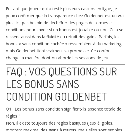
En tant que joueur qui a testé plusieurs casinos en ligne, je
peux confirmer que la transparence chez Goldenbet est un vrai
plus. Ici, pas besoin de déchiffrer des pages de termes et
conditions pour savoir si un bonus est jouable ou non. Cela se
ressent aussi dans la fluidité du retrait des gains. Parfois, les
bonus « sans condition cachée » ressemblent à du marketing,
mais Goldenbet tient vraiment sa promesse. Ce confort
change la manière dont on aborde les sessions de jeu.
FAQ : VOS QUESTIONS SUR
LES BONUS SANS
CONDITION GOLDENBET
Q1 : Les bonus sans condition signifient-ils absence totale de
règles ?
Non, il existe toujours des règles basiques (jeux éligibles,
montant maximal des gains à retirer), mais elles sont simples,