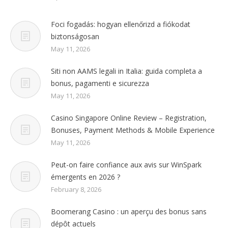
Foci fogadás: hogyan ellenőrizd a fiókodat
biztonságosan
May 11, 2026
Siti non AAMS legali in Italia: guida completa a
bonus, pagamenti e sicurezza
May 11, 2026
Casino Singapore Online Review – Registration,
Bonuses, Payment Methods & Mobile Experience
May 11, 2026
Peut-on faire confiance aux avis sur WinSpark
émergents en 2026 ?
February 8, 2026
Boomerang Casino : un aperçu des bonus sans
dépôt actuels